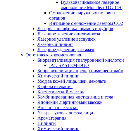
Вульвовагинальное лазерное
омоложение Monalisa TOUCH
Омоложение наружных половых
органов
Интимное омоложение лазером СО2
Лазерная шлифовка шрамов и рубцов
Лазерное лечение онихомикоза
Лазерное удаление веснушек
Лазерный пилинг
Лазерное удаление растяжек
Эстетическая косметология
Биоревитализация гиалуроновой кислотой
IAL-SYSTEM DUO
Биоревитализация препаратами рестилайн
Химический пилинг
Уход за кожей лица, шеи, декольте
Карбокситерапия
Косметический массаж
Комбинированная чистка лица и тела
Японский лифтинговый массаж
Альгинатные маски
Ультразвуковая чистка лица
Ароматерапия
Пилинги
Химический пилинг