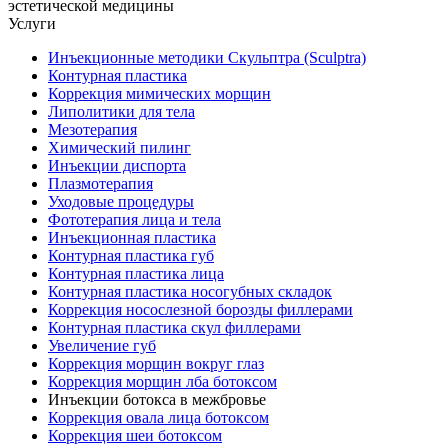
эстетической медицины
Услуги
Инъекционные методики Скульптра (Sculptra)
Контурная пластика
Коррекция мимических морщин
Липолитики для тела
Мезотерапия
Химический пилинг
Инъекции диспорта
Плазмотерапия
Уходовые процедуры
Фототерапия лица и тела
Инъекционная пластика
Контурная пластика губ
Контурная пластика лица
Контурная пластика носогубных складок
Коррекция носослезной борозды филлерами
Контурная пластика скул филлерами
Увеличение губ
Коррекция морщин вокруг глаз
Коррекция морщин лба ботоксом
Инъекции ботокса в межбровье
Коррекция овала лица ботоксом
Коррекция шеи ботоксом