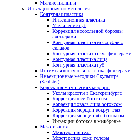
Мягкие пилинги
Инъекционная косметология
Контурная пластика
Инъекционная пластика
Увеличение губ
Коррекция носослезной борозды
филлерами
Контурная пластика носогубных
складок
Контурная пластика скул филлерами
Контурная пластика лица
Контурная пластика губ
Интимная контурная пластика филлерами
Инъекционные методики Скульптра
(Sculptra)
Коррекция мимических морщин
Уколы красоты в Екатеринбурге
Коррекция шеи ботоксом
Коррекция овала лица ботоксом
Коррекция морщин вокруг глаз
Коррекция морщин лба ботоксом
Инъекции ботокса в межбровье
Мезотерапия
Мезотерапия тела
Мезотерапия кожи головы