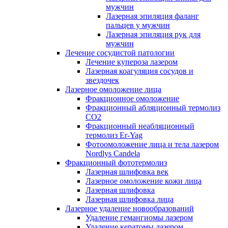
мужчин
Лазерная эпиляция фаланг
пальцев у мужчин
Лазерная эпиляция рук для
мужчин
Лечение сосудистой патологии
Лечение купероза лазером
Лазерная коагуляция сосудов и
звездочек
Лазерное омоложение лица
Фракционное омоложение
Фракционный абляционный термолиз
CO2
Фракционный неабляционный
термолиз Er-Yag
Фотоомоложение лица и тела лазером
Nordlys Candela
Фракционный фототермолиз
Лазерная шлифовка век
Лазерное омоложение кожи лица
Лазерная шлифовка
Лазерная шлифовка лица
Лазерное удаление новообразований
Удаление гемангиомы лазером
Удаление кератомы лазером