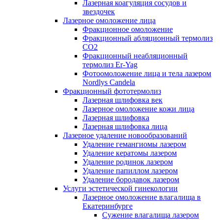
Лазерная коагуляция сосудов и
звездочек
Лазерное омоложение лица
Фракционное омоложение
Фракционный абляционный термолиз
CO2
Фракционный неабляционный
термолиз Er-Yag
Фотоомоложение лица и тела лазером
Nordlys Candela
Фракционный фототермолиз
Лазерная шлифовка век
Лазерное омоложение кожи лица
Лазерная шлифовка
Лазерная шлифовка лица
Лазерное удаление новообразований
Удаление гемангиомы лазером
Удаление кератомы лазером
Удаление родинок лазером
Удаление папиллом лазером
Удаление бородавок лазером
Услуги эстетической гинекологии
Лазерное омоложение влагалища в
Екатеринбурге
Cужение влагалища лазером