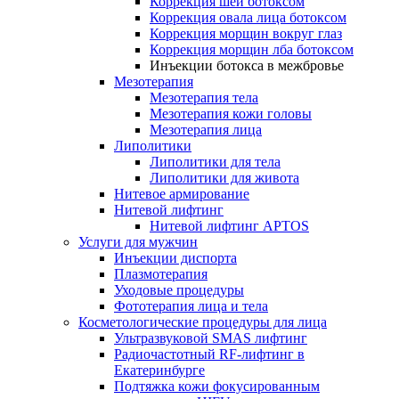
Коррекция шеи ботоксом
Коррекция овала лица ботоксом
Коррекция морщин вокруг глаз
Коррекция морщин лба ботоксом
Инъекции ботокса в межбровье
Мезотерапия
Мезотерапия тела
Мезотерапия кожи головы
Мезотерапия лица
Липолитики
Липолитики для тела
Липолитики для живота
Нитевое армирование
Нитевой лифтинг
Нитевой лифтинг APTOS
Услуги для мужчин
Инъекции диспорта
Плазмотерапия
Уходовые процедуры
Фототерапия лица и тела
Косметологические процедуры для лица
Ультразвуковой SMAS лифтинг
Радиочастотный RF-лифтинг в
Екатеринбурге
Подтяжка кожи фокусированным