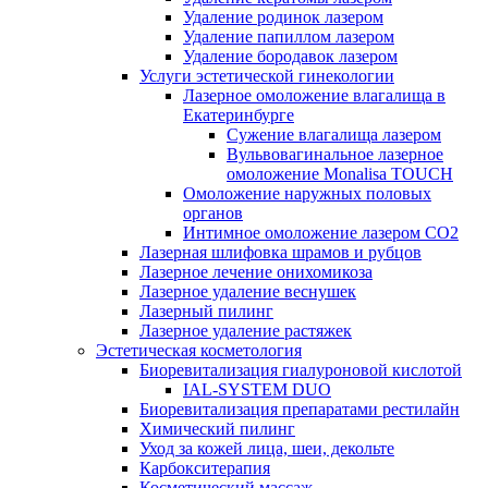
Удаление родинок лазером
Удаление папиллом лазером
Удаление бородавок лазером
Услуги эстетической гинекологии
Лазерное омоложение влагалища в
Екатеринбурге
Cужение влагалища лазером
Вульвовагинальное лазерное
омоложение Monalisa TOUCH
Омоложение наружных половых
органов
Интимное омоложение лазером СО2
Лазерная шлифовка шрамов и рубцов
Лазерное лечение онихомикоза
Лазерное удаление веснушек
Лазерный пилинг
Лазерное удаление растяжек
Эстетическая косметология
Биоревитализация гиалуроновой кислотой
IAL-SYSTEM DUO
Биоревитализация препаратами рестилайн
Химический пилинг
Уход за кожей лица, шеи, декольте
Карбокситерапия
Косметический массаж