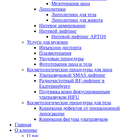
Мезотерапия лица
Липолитики
Липолитики для тела
Липолитики для живота
Нитевое армирование
Нитевой лифтинг
Нитевой лифтинг APTOS
Услуги для мужчин
Инъекции диспорта
Плазмотерапия
Уходовые процедуры
Фототерапия лица и тела
Косметологические процедуры для лица
Ультразвуковой SMAS лифтинг
Радиочастотный RF-лифтинг в
Екатеринбурге
Подтяжка кожи фокусированным
ультразвуком HIFU
Косметологические процедуры для тела
Коррекция дефектов от операционной
липосакции
Коррекция фигуры ультразвуком
Главная
О клинике
О нас