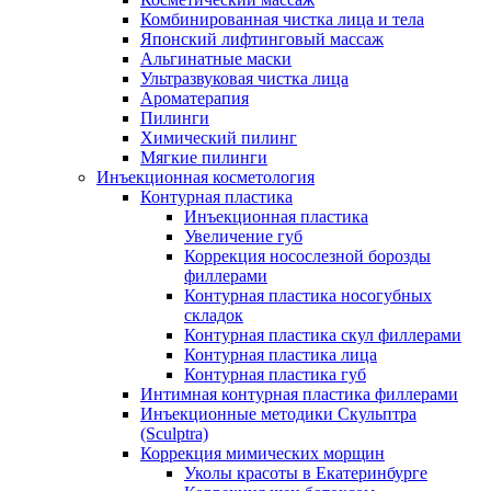
Комбинированная чистка лица и тела
Японский лифтинговый массаж
Альгинатные маски
Ультразвуковая чистка лица
Ароматерапия
Пилинги
Химический пилинг
Мягкие пилинги
Инъекционная косметология
Контурная пластика
Инъекционная пластика
Увеличение губ
Коррекция носослезной борозды
филлерами
Контурная пластика носогубных
складок
Контурная пластика скул филлерами
Контурная пластика лица
Контурная пластика губ
Интимная контурная пластика филлерами
Инъекционные методики Скульптра
(Sculptra)
Коррекция мимических морщин
Уколы красоты в Екатеринбурге