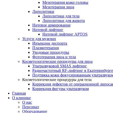
Мезотерапия кожи головы
Мезотерапия лица
Липолитики
Липолитики для тела
Липолитики для живота
Нитевое армирование
Нитевой лифтинг
Нитевой лифтинг APTOS
Услуги для мужчин
Инъекции диспорта
Плазмотерапия
Уходовые процедуры
Фототерапия лица и тела
Косметологические процедуры для лица
Ультразвуковой SMAS лифтинг
Радиочастотный RF-лифтинг в Екатеринбурге
Подтяжка кожи фокусированным ультразвуко
Косметологические процедуры для тела
Коррекция дефектов от операционной липоса
Коррекция фигуры ультразвуком
Главная
О клинике
О нас
Персонал
Оборудование