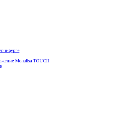
еринбурге
ложение Monalisa TOUCH
в