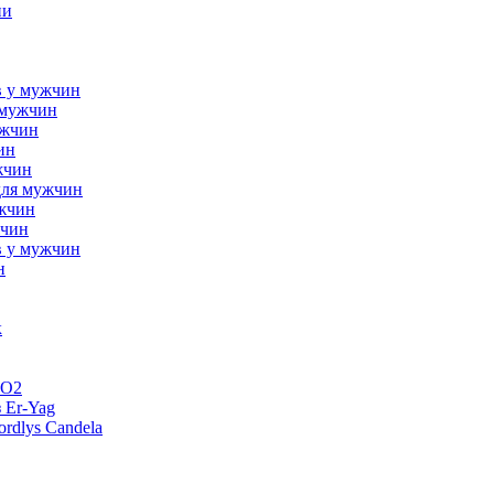
ни
в у мужчин
 мужчин
ужчин
ин
жчин
для мужчин
ужчин
жчин
в у мужчин
н
к
CO2
 Er-Yag
rdlys Candela