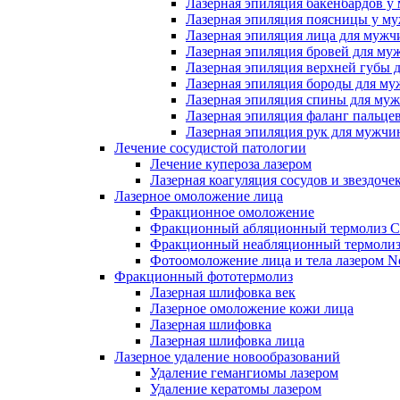
Лазерная эпиляция бакенбардов у
Лазерная эпиляция поясницы у м
Лазерная эпиляция лица для мужч
Лазерная эпиляция бровей для му
Лазерная эпиляция верхней губы 
Лазерная эпиляция бороды для м
Лазерная эпиляция спины для му
Лазерная эпиляция фаланг пальце
Лазерная эпиляция рук для мужчи
Лечение сосудистой патологии
Лечение купероза лазером
Лазерная коагуляция сосудов и звездоче
Лазерное омоложение лица
Фракционное омоложение
Фракционный абляционный термолиз 
Фракционный неабляционный термолиз
Фотоомоложение лица и тела лазером No
Фракционный фототермолиз
Лазерная шлифовка век
Лазерное омоложение кожи лица
Лазерная шлифовка
Лазерная шлифовка лица
Лазерное удаление новообразований
Удаление гемангиомы лазером
Удаление кератомы лазером