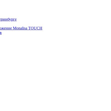
еринбурге
ложение Monalisa TOUCH
в