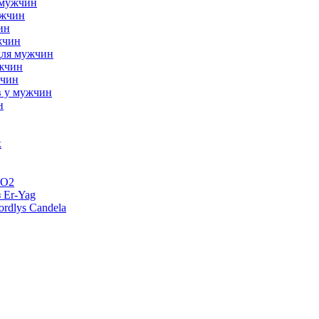
 мужчин
ужчин
ин
жчин
для мужчин
ужчин
жчин
в у мужчин
н
к
CO2
 Er-Yag
rdlys Candela