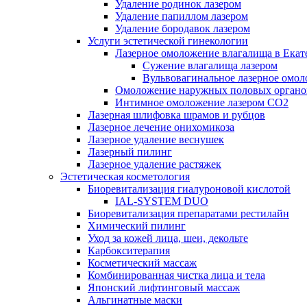
Удаление родинок лазером
Удаление папиллом лазером
Удаление бородавок лазером
Услуги эстетической гинекологии
Лазерное омоложение влагалища в Екат
Cужение влагалища лазером
Вульвовагинальное лазерное омо
Омоложение наружных половых органо
Интимное омоложение лазером СО2
Лазерная шлифовка шрамов и рубцов
Лазерное лечение онихомикоза
Лазерное удаление веснушек
Лазерный пилинг
Лазерное удаление растяжек
Эстетическая косметология
Биоревитализация гиалуроновой кислотой
IAL-SYSTEM DUO
Биоревитализация препаратами рестилайн
Химический пилинг
Уход за кожей лица, шеи, декольте
Карбокситерапия
Косметический массаж
Комбинированная чистка лица и тела
Японский лифтинговый массаж
Альгинатные маски