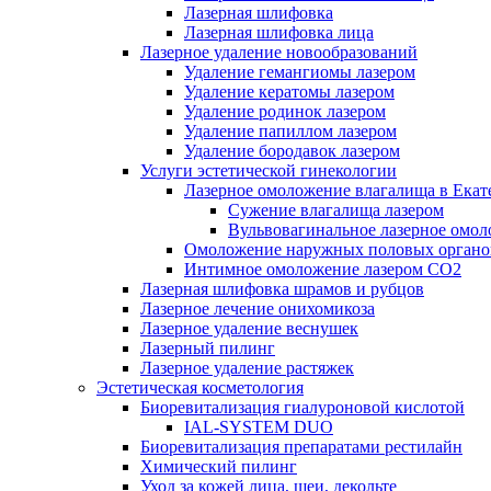
Лазерная шлифовка
Лазерная шлифовка лица
Лазерное удаление новообразований
Удаление гемангиомы лазером
Удаление кератомы лазером
Удаление родинок лазером
Удаление папиллом лазером
Удаление бородавок лазером
Услуги эстетической гинекологии
Лазерное омоложение влагалища в Екат
Cужение влагалища лазером
Вульвовагинальное лазерное омо
Омоложение наружных половых органо
Интимное омоложение лазером СО2
Лазерная шлифовка шрамов и рубцов
Лазерное лечение онихомикоза
Лазерное удаление веснушек
Лазерный пилинг
Лазерное удаление растяжек
Эстетическая косметология
Биоревитализация гиалуроновой кислотой
IAL-SYSTEM DUO
Биоревитализация препаратами рестилайн
Химический пилинг
Уход за кожей лица, шеи, декольте