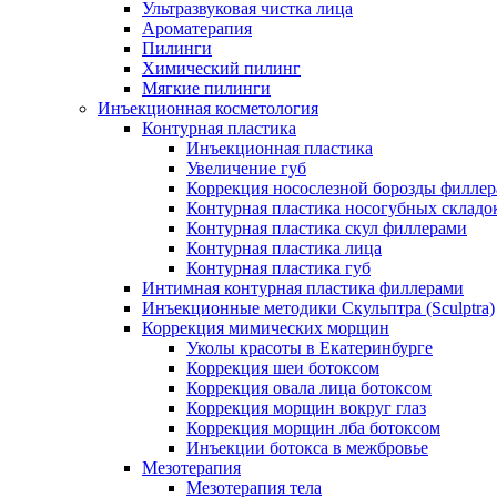
Ультразвуковая чистка лица
Ароматерапия
Пилинги
Химический пилинг
Мягкие пилинги
Инъекционная косметология
Контурная пластика
Инъекционная пластика
Увеличение губ
Коррекция носослезной борозды филле
Контурная пластика носогубных складо
Контурная пластика скул филлерами
Контурная пластика лица
Контурная пластика губ
Интимная контурная пластика филлерами
Инъекционные методики Скульптра (Sculptra)
Коррекция мимических морщин
Уколы красоты в Екатеринбурге
Коррекция шеи ботоксом
Коррекция овала лица ботоксом
Коррекция морщин вокруг глаз
Коррекция морщин лба ботоксом
Инъекции ботокса в межбровье
Мезотерапия
Мезотерапия тела