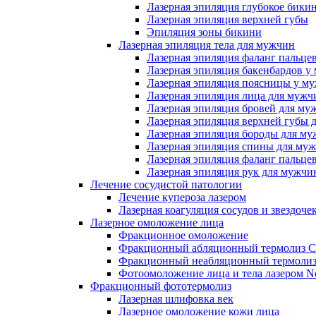
Лазерная эпиляция глубокое бики
Лазерная эпиляция верхней губы
Эпиляция зоны бикини
Лазерная эпиляция тела для мужчин
Лазерная эпиляция фаланг пальце
Лазерная эпиляция бакенбардов у
Лазерная эпиляция поясницы у м
Лазерная эпиляция лица для мужч
Лазерная эпиляция бровей для му
Лазерная эпиляция верхней губы 
Лазерная эпиляция бороды для м
Лазерная эпиляция спины для му
Лазерная эпиляция фаланг пальце
Лазерная эпиляция рук для мужчи
Лечение сосудистой патологии
Лечение купероза лазером
Лазерная коагуляция сосудов и звездоче
Лазерное омоложение лица
Фракционное омоложение
Фракционный абляционный термолиз 
Фракционный неабляционный термолиз
Фотоомоложение лица и тела лазером No
Фракционный фототермолиз
Лазерная шлифовка век
Лазерное омоложение кожи лица