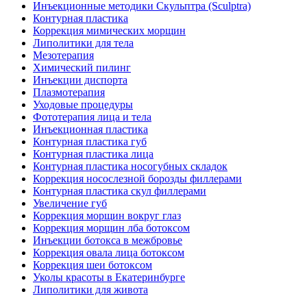
Инъекционные методики Скульптра (Sculptra)
Контурная пластика
Коррекция мимических морщин
Липолитики для тела
Мезотерапия
Химический пилинг
Инъекции диспорта
Плазмотерапия
Уходовые процедуры
Фототерапия лица и тела
Инъекционная пластика
Контурная пластика губ
Контурная пластика лица
Контурная пластика носогубных складок
Коррекция носослезной борозды филлерами
Контурная пластика скул филлерами
Увеличение губ
Коррекция морщин вокруг глаз
Коррекция морщин лба ботоксом
Инъекции ботокса в межбровье
Коррекция овала лица ботоксом
Коррекция шеи ботоксом
Уколы красоты в Екатеринбурге
Липолитики для живота