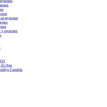
 мужчин
ужчин
ин
жчин
для мужчин
ужчин
жчин
в у мужчин
н
к
CO2
 Er-Yag
rdlys Candela