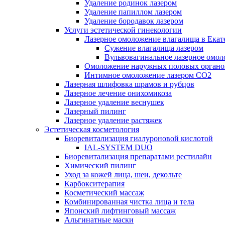
Удаление родинок лазером
Удаление папиллом лазером
Удаление бородавок лазером
Услуги эстетической гинекологии
Лазерное омоложение влагалища в Екат
Cужение влагалища лазером
Вульвовагинальное лазерное омо
Омоложение наружных половых органо
Интимное омоложение лазером СО2
Лазерная шлифовка шрамов и рубцов
Лазерное лечение онихомикоза
Лазерное удаление веснушек
Лазерный пилинг
Лазерное удаление растяжек
Эстетическая косметология
Биоревитализация гиалуроновой кислотой
IAL-SYSTEM DUO
Биоревитализация препаратами рестилайн
Химический пилинг
Уход за кожей лица, шеи, декольте
Карбокситерапия
Косметический массаж
Комбинированная чистка лица и тела
Японский лифтинговый массаж
Альгинатные маски