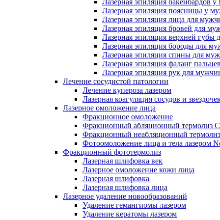
Лазерная эпиляция бакенбардов у
Лазерная эпиляция поясницы у м
Лазерная эпиляция лица для мужч
Лазерная эпиляция бровей для му
Лазерная эпиляция верхней губы 
Лазерная эпиляция бороды для м
Лазерная эпиляция спины для му
Лазерная эпиляция фаланг пальце
Лазерная эпиляция рук для мужчи
Лечение сосудистой патологии
Лечение купероза лазером
Лазерная коагуляция сосудов и звездоче
Лазерное омоложение лица
Фракционное омоложение
Фракционный абляционный термолиз 
Фракционный неабляционный термолиз
Фотоомоложение лица и тела лазером No
Фракционный фототермолиз
Лазерная шлифовка век
Лазерное омоложение кожи лица
Лазерная шлифовка
Лазерная шлифовка лица
Лазерное удаление новообразований
Удаление гемангиомы лазером
Удаление кератомы лазером