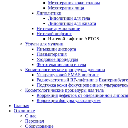
Мезотерапия кожи головы
Мезотерапия лица
Липолитики
Липолитики для тела
Липолитики для живота
Нитевое армирование
Нитевой лифтинг
Нитевой лифтинг APTOS
Услуги для мужчин
Инъекции диспорта
Плазмотерапия
Уходовые процедуры
Фототерапия лица и тела
Косметологические процедуры для лица
Ультразвуковой SMAS лифтинг
Радиочастотный RF-лифтинг в Екатеринбурге
Подтяжка кожи фокусированным ультразвуко
Косметологические процедуры для тела
Коррекция дефектов от операционной липоса
Коррекция фигуры ультразвуком
Главная
О клинике
О нас
Персонал
Оборудование