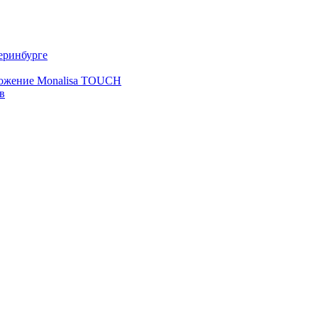
еринбурге
ложение Monalisa TOUCH
в