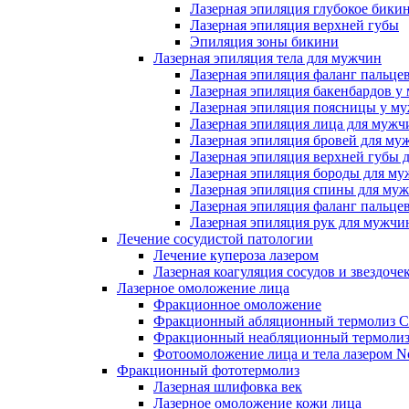
Лазерная эпиляция глубокое бики
Лазерная эпиляция верхней губы
Эпиляция зоны бикини
Лазерная эпиляция тела для мужчин
Лазерная эпиляция фаланг пальце
Лазерная эпиляция бакенбардов у
Лазерная эпиляция поясницы у м
Лазерная эпиляция лица для мужч
Лазерная эпиляция бровей для му
Лазерная эпиляция верхней губы 
Лазерная эпиляция бороды для м
Лазерная эпиляция спины для му
Лазерная эпиляция фаланг пальце
Лазерная эпиляция рук для мужчи
Лечение сосудистой патологии
Лечение купероза лазером
Лазерная коагуляция сосудов и звездоче
Лазерное омоложение лица
Фракционное омоложение
Фракционный абляционный термолиз 
Фракционный неабляционный термолиз
Фотоомоложение лица и тела лазером No
Фракционный фототермолиз
Лазерная шлифовка век
Лазерное омоложение кожи лица