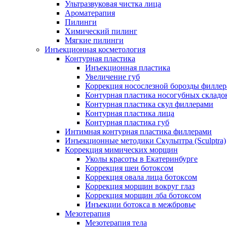
Ультразвуковая чистка лица
Ароматерапия
Пилинги
Химический пилинг
Мягкие пилинги
Инъекционная косметология
Контурная пластика
Инъекционная пластика
Увеличение губ
Коррекция носослезной борозды филле
Контурная пластика носогубных складо
Контурная пластика скул филлерами
Контурная пластика лица
Контурная пластика губ
Интимная контурная пластика филлерами
Инъекционные методики Скульптра (Sculptra)
Коррекция мимических морщин
Уколы красоты в Екатеринбурге
Коррекция шеи ботоксом
Коррекция овала лица ботоксом
Коррекция морщин вокруг глаз
Коррекция морщин лба ботоксом
Инъекции ботокса в межбровье
Мезотерапия
Мезотерапия тела