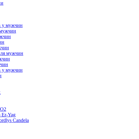
ни
в у мужчин
 мужчин
ужчин
ин
жчин
для мужчин
ужчин
жчин
в у мужчин
н
к
CO2
 Er-Yag
rdlys Candela