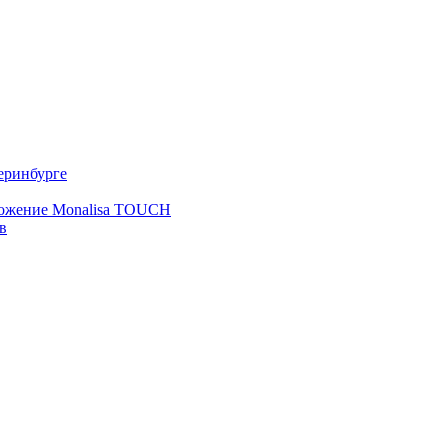
еринбурге
ложение Monalisa TOUCH
в