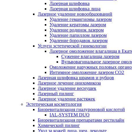
Лазерная шлифовка
Лазерная шлифовка лица
Лазерное удаление новообразований
Удаление гемангиомы лазером
Удаление кератомы лазером
Удаление родинок лазером
Удаление папиллом лазером
Удаление бородавок лазером
Услуги эстетической гинекологии
Лазерное омоложение влагалища в Екат
Cужение влагалища лазером
Вульвовагинальное лазерное омо
Омоложение наружных половых органо
Интимное омоложение лазером СО2
Лазерная шлифовка шрамов и рубцов
Лазерное лечение онихомикоза
Лазерное удаление веснушек
Лазерный пилинг
Лазерное удаление растяжек
Эстетическая косметология
Биоревитализация гиалуроновой кислотой
IAL-SYSTEM DUO
Биоревитализация препаратами рестилайн
Химический пилинг
Уход за кожей лица, шеи, декольте