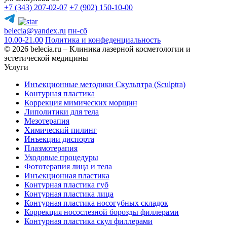
+7 (343) 207-02-07
+7 (902) 150-10-00
belecia@yandex.ru
пн-сб
10.00-21.00
Политика и конфеденциальность
© 2026 belecia.ru – Клиника лазерной косметологии и
эстетической медицины
Услуги
Инъекционные методики Скульптра (Sculptra)
Контурная пластика
Коррекция мимических морщин
Липолитики для тела
Мезотерапия
Химический пилинг
Инъекции диспорта
Плазмотерапия
Уходовые процедуры
Фототерапия лица и тела
Инъекционная пластика
Контурная пластика губ
Контурная пластика лица
Контурная пластика носогубных складок
Коррекция носослезной борозды филлерами
Контурная пластика скул филлерами