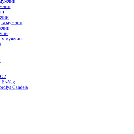
 мужчин
ужчин
ин
жчин
для мужчин
ужчин
жчин
в у мужчин
н
к
CO2
 Er-Yag
rdlys Candela