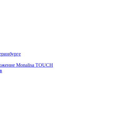
еринбурге
ложение Monalisa TOUCH
в