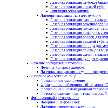
Лазерная эпиляция глубокое бики
Лазерная эпиляция верхней губы
Эпиляция зоны бикини
Лазерная эпиляция тела для мужчин
Лазерная эпиляция фаланг пальце
Лазерная эпиляция бакенбардов у
Лазерная эпиляция поясницы у м
Лазерная эпиляция лица для мужч
Лазерная эпиляция бровей для му
Лазерная эпиляция верхней губы 
Лазерная эпиляция бороды для м
Лазерная эпиляция спины для му
Лазерная эпиляция фаланг пальце
Лазерная эпиляция рук для мужчи
Лечение сосудистой патологии
Лечение купероза лазером
Лазерная коагуляция сосудов и звездоче
Лазерное омоложение лица
Фракционное омоложение
Фракционный абляционный термолиз 
Фракционный неабляционный термолиз
Фотоомоложение лица и тела лазером No
Фракционный фототермолиз
Лазерная шлифовка век
Лазерное омоложение кожи лица