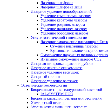
Лазерная шлифовка
Лазерная шлифовка лица
Лазерное удаление новообразований
Удаление гемангиомы лазером
Удаление кератомы лазером
Удаление родинок лазером
Удаление папиллом лазером
Удаление бородавок лазером
Услуги эстетической гинекологии
Лазерное омоложение влагалища в Екат
Cужение влагалища лазером
Вульвовагинальное лазерное омо
Омоложение наружных половых органо
Интимное омоложение лазером СО2
Лазерная шлифовка шрамов и рубцов
Лазерное лечение онихомикоза
Лазерное удаление веснушек
Лазерный пилинг
Лазерное удаление растяжек
Эстетическая косметология
Биоревитализация гиалуроновой кислотой
IAL-SYSTEM DUO
Биоревитализация препаратами рестилайн
Химический пилинг
Уход за кожей лица, шеи, декольте