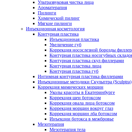
Ультразвуковая чистка лица
Ароматерапия
Пилинги
Химический пилинг
Мягкие пилинги
Инъекционная косметология
Контурная пластика
Инъекционная пластика
Увеличение губ
Коррекция носослезной борозды филле
Контурная пластика носогубных складо
Контурная пластика скул филлерами
Контурная пластика лица
Контурная пластика губ
Интимная контурная пластика филлерами
Инъекционные методики Скульптра (Sculptra)
Коррекция мимических морщин
Уколы красоты в Екатеринбурге
Коррекция шеи ботоксом
Коррекция овала лица ботоксом
Коррекция морщин вокруг глаз
Коррекция морщин лба ботоксом
Инъекции ботокса в межбровье
Мезотерапия
Мезотерапия тела