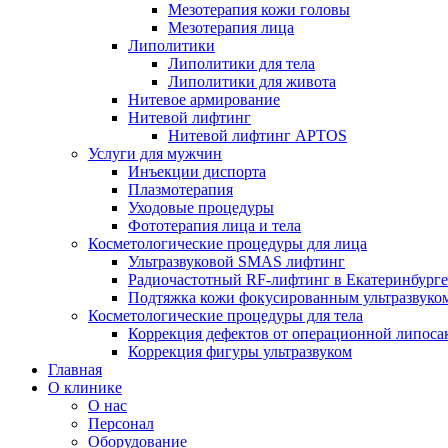
Мезотерапия кожи головы
Мезотерапия лица
Липолитики
Липолитики для тела
Липолитики для живота
Нитевое армирование
Нитевой лифтинг
Нитевой лифтинг APTOS
Услуги для мужчин
Инъекции диспорта
Плазмотерапия
Уходовые процедуры
Фототерапия лица и тела
Косметологические процедуры для лица
Ультразвуковой SMAS лифтинг
Радиочастотный RF-лифтинг в Екатеринбурге
Подтяжка кожи фокусированным ультразвуко
Косметологические процедуры для тела
Коррекция дефектов от операционной липоса
Коррекция фигуры ультразвуком
Главная
О клинике
О нас
Персонал
Оборудование