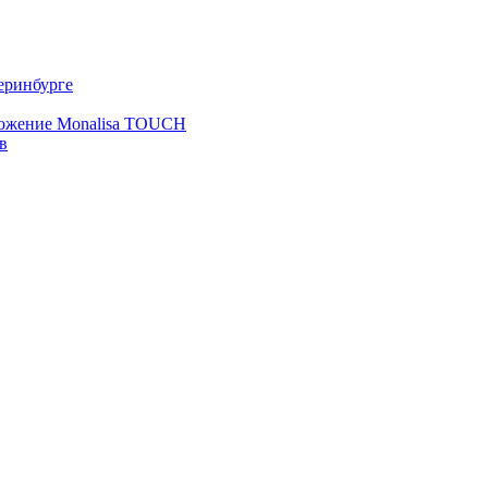
еринбурге
ложение Monalisa TOUCH
в