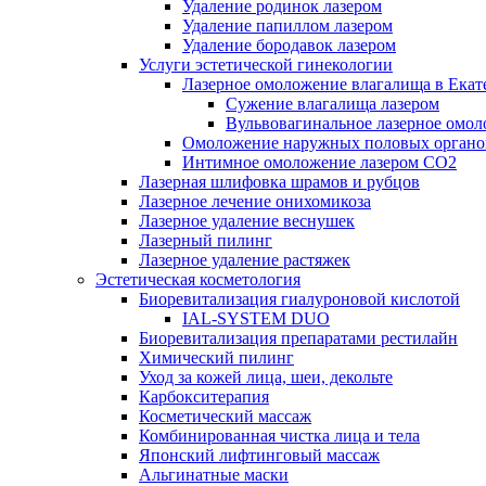
Удаление родинок лазером
Удаление папиллом лазером
Удаление бородавок лазером
Услуги эстетической гинекологии
Лазерное омоложение влагалища в Екат
Cужение влагалища лазером
Вульвовагинальное лазерное омо
Омоложение наружных половых органо
Интимное омоложение лазером СО2
Лазерная шлифовка шрамов и рубцов
Лазерное лечение онихомикоза
Лазерное удаление веснушек
Лазерный пилинг
Лазерное удаление растяжек
Эстетическая косметология
Биоревитализация гиалуроновой кислотой
IAL-SYSTEM DUO
Биоревитализация препаратами рестилайн
Химический пилинг
Уход за кожей лица, шеи, декольте
Карбокситерапия
Косметический массаж
Комбинированная чистка лица и тела
Японский лифтинговый массаж
Альгинатные маски