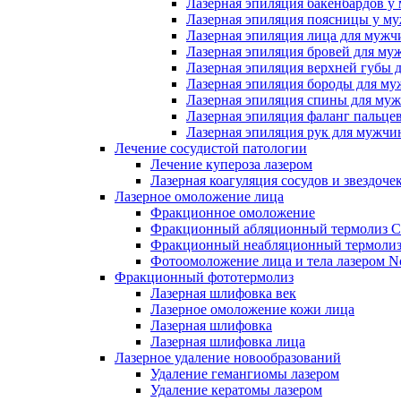
Лазерная эпиляция бакенбардов у
Лазерная эпиляция поясницы у м
Лазерная эпиляция лица для мужч
Лазерная эпиляция бровей для му
Лазерная эпиляция верхней губы 
Лазерная эпиляция бороды для м
Лазерная эпиляция спины для му
Лазерная эпиляция фаланг пальце
Лазерная эпиляция рук для мужчи
Лечение сосудистой патологии
Лечение купероза лазером
Лазерная коагуляция сосудов и звездоче
Лазерное омоложение лица
Фракционное омоложение
Фракционный абляционный термолиз 
Фракционный неабляционный термолиз
Фотоомоложение лица и тела лазером No
Фракционный фототермолиз
Лазерная шлифовка век
Лазерное омоложение кожи лица
Лазерная шлифовка
Лазерная шлифовка лица
Лазерное удаление новообразований
Удаление гемангиомы лазером
Удаление кератомы лазером