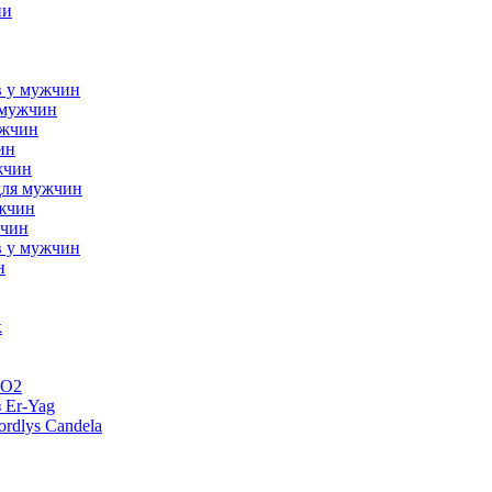
ни
в у мужчин
 мужчин
ужчин
ин
жчин
для мужчин
ужчин
жчин
в у мужчин
н
к
CO2
 Er-Yag
rdlys Candela