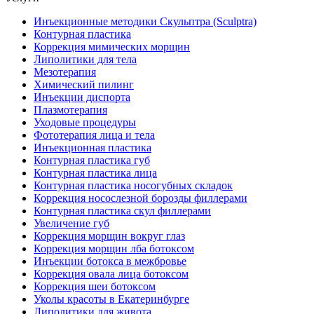
Инъекционные методики Скульптра (Sculptra)
Контурная пластика
Коррекция мимических морщин
Липолитики для тела
Мезотерапия
Химический пилинг
Инъекции диспорта
Плазмотерапия
Уходовые процедуры
Фототерапия лица и тела
Инъекционная пластика
Контурная пластика губ
Контурная пластика лица
Контурная пластика носогубных складок
Коррекция носослезной борозды филлерами
Контурная пластика скул филлерами
Увеличение губ
Коррекция морщин вокруг глаз
Коррекция морщин лба ботоксом
Инъекции ботокса в межбровье
Коррекция овала лица ботоксом
Коррекция шеи ботоксом
Уколы красоты в Екатеринбурге
Липолитики для живота