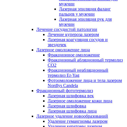
мужчин
Лазерная эпиляция фаланг
пальцев у мужчин
Лазерная эпиляция рук для
мужчин
Лечение сосудистой патологии
Лечение купероза лазером
Лазерная коагуляция сосудов и
звездочек
Лазерное омоложение лица
Фракционное омоложение
Фракционный абляционный термолиз
CO2
Фракционный неабляционный
термолиз Er-Yag
Фотоомоложение лица и тела лазером
Nordlys Candela
Фракционный фототермолиз
Лазерная шлифовка век
Лазерное омоложение кожи лица
Лазерная шлифовка
Лазерная шлифовка лица
Лазерное удаление новообразований
Удаление гемангиомы лазером
Удаление кератомы лазером