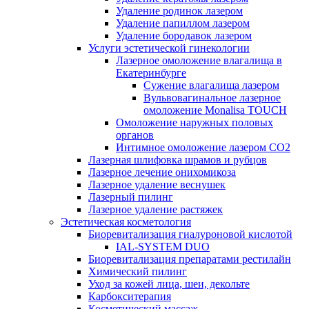
Удаление родинок лазером
Удаление папиллом лазером
Удаление бородавок лазером
Услуги эстетической гинекологии
Лазерное омоложение влагалища в
Екатеринбурге
Cужение влагалища лазером
Вульвовагинальное лазерное
омоложение Monalisa TOUCH
Омоложение наружных половых
органов
Интимное омоложение лазером СО2
Лазерная шлифовка шрамов и рубцов
Лазерное лечение онихомикоза
Лазерное удаление веснушек
Лазерный пилинг
Лазерное удаление растяжек
Эстетическая косметология
Биоревитализация гиалуроновой кислотой
IAL-SYSTEM DUO
Биоревитализация препаратами рестилайн
Химический пилинг
Уход за кожей лица, шеи, декольте
Карбокситерапия
Косметический массаж