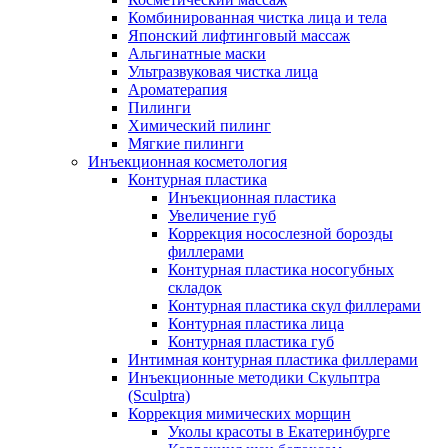
Комбинированная чистка лица и тела
Японский лифтинговый массаж
Альгинатные маски
Ультразвуковая чистка лица
Ароматерапия
Пилинги
Химический пилинг
Мягкие пилинги
Инъекционная косметология
Контурная пластика
Инъекционная пластика
Увеличение губ
Коррекция носослезной борозды
филлерами
Контурная пластика носогубных
складок
Контурная пластика скул филлерами
Контурная пластика лица
Контурная пластика губ
Интимная контурная пластика филлерами
Инъекционные методики Скульптра
(Sculptra)
Коррекция мимических морщин
Уколы красоты в Екатеринбурге