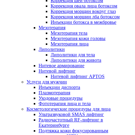
Коррекция шеи ботоксом
Коррекция овала лица ботоксом
Коррекция морщин вокруг глаз
Коррекция морщин лба ботоксом
Инъекции ботокса в межбровье
Мезотерапия
Мезотерапия тела
Мезотерапия кожи головы
Мезотерапия лица
Липолитики
Липолитики для тела
Липолитики для живота
Нитевое армирование
Нитевой лифтинг
Нитевой лифтинг APTOS
Услуги для мужчин
Инъекции диспорта
Плазмотерапия
Уходовые процедуры
Фототерапия лица и тела
Косметологические процедуры для лица
Ультразвуковой SMAS лифтинг
Радиочастотный RF-лифтинг в
Екатеринбурге
Подтяжка кожи фокусированным