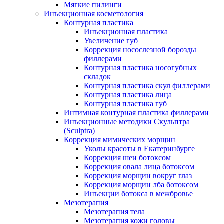
Мягкие пилинги
Инъекционная косметология
Контурная пластика
Инъекционная пластика
Увеличение губ
Коррекция носослезной борозды
филлерами
Контурная пластика носогубных
складок
Контурная пластика скул филлерами
Контурная пластика лица
Контурная пластика губ
Интимная контурная пластика филлерами
Инъекционные методики Скульптра
(Sculptra)
Коррекция мимических морщин
Уколы красоты в Екатеринбурге
Коррекция шеи ботоксом
Коррекция овала лица ботоксом
Коррекция морщин вокруг глаз
Коррекция морщин лба ботоксом
Инъекции ботокса в межбровье
Мезотерапия
Мезотерапия тела
Мезотерапия кожи головы