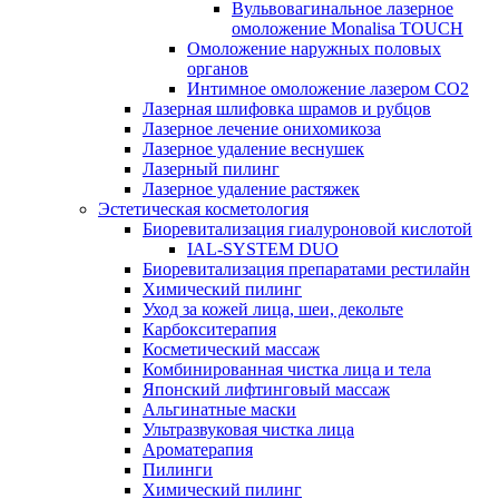
Вульвовагинальное лазерное
омоложение Monalisa TOUCH
Омоложение наружных половых
органов
Интимное омоложение лазером СО2
Лазерная шлифовка шрамов и рубцов
Лазерное лечение онихомикоза
Лазерное удаление веснушек
Лазерный пилинг
Лазерное удаление растяжек
Эстетическая косметология
Биоревитализация гиалуроновой кислотой
IAL-SYSTEM DUO
Биоревитализация препаратами рестилайн
Химический пилинг
Уход за кожей лица, шеи, декольте
Карбокситерапия
Косметический массаж
Комбинированная чистка лица и тела
Японский лифтинговый массаж
Альгинатные маски
Ультразвуковая чистка лица
Ароматерапия
Пилинги
Химический пилинг