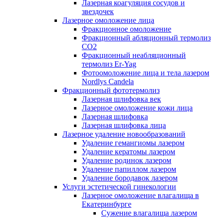
Лазерная коагуляция сосудов и
звездочек
Лазерное омоложение лица
Фракционное омоложение
Фракционный абляционный термолиз
CO2
Фракционный неабляционный
термолиз Er-Yag
Фотоомоложение лица и тела лазером
Nordlys Candela
Фракционный фототермолиз
Лазерная шлифовка век
Лазерное омоложение кожи лица
Лазерная шлифовка
Лазерная шлифовка лица
Лазерное удаление новообразований
Удаление гемангиомы лазером
Удаление кератомы лазером
Удаление родинок лазером
Удаление папиллом лазером
Удаление бородавок лазером
Услуги эстетической гинекологии
Лазерное омоложение влагалища в
Екатеринбурге
Cужение влагалища лазером