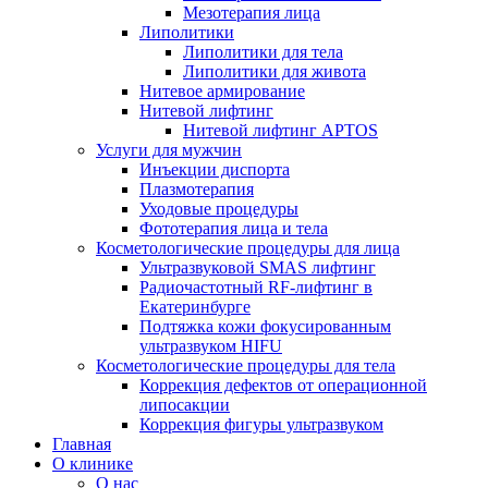
Мезотерапия лица
Липолитики
Липолитики для тела
Липолитики для живота
Нитевое армирование
Нитевой лифтинг
Нитевой лифтинг APTOS
Услуги для мужчин
Инъекции диспорта
Плазмотерапия
Уходовые процедуры
Фототерапия лица и тела
Косметологические процедуры для лица
Ультразвуковой SMAS лифтинг
Радиочастотный RF-лифтинг в
Екатеринбурге
Подтяжка кожи фокусированным
ультразвуком HIFU
Косметологические процедуры для тела
Коррекция дефектов от операционной
липосакции
Коррекция фигуры ультразвуком
Главная
О клинике
О нас