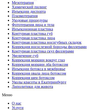
Мезотерапия
Химический пилинг
Инъекции диспорта
Плазмотерапия
Уходовые процедуры
Фототерапия лица и тела
Инъекционная пластика
Контурная пластика губ
Контурная пластика лица
Контурная пластика носогубных складок
Коррекция носослезной борозды филлерами
Контурная пластика скул филлерами
Увеличение губ
Коррекция морщин вокруг глаз
Коррекция морщин лба ботоксом
Инъекции ботокса в межбровье
Коррекция овала лица ботоксом
Коррекция шеи ботоксом
Уколы красоты в Екатеринбурге
Липолитики для живота
Меню
О нас
Услуги