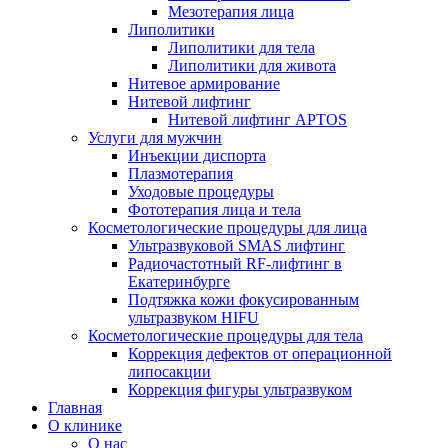
Мезотерапия лица
Липолитики
Липолитики для тела
Липолитики для живота
Нитевое армирование
Нитевой лифтинг
Нитевой лифтинг APTOS
Услуги для мужчин
Инъекции диспорта
Плазмотерапия
Уходовые процедуры
Фототерапия лица и тела
Косметологические процедуры для лица
Ультразвуковой SMAS лифтинг
Радиочастотный RF-лифтинг в
Екатеринбурге
Подтяжка кожи фокусированным
ультразвуком HIFU
Косметологические процедуры для тела
Коррекция дефектов от операционной
липосакции
Коррекция фигуры ультразвуком
Главная
О клинике
О нас