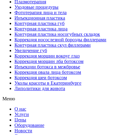
Плазмотерапия
Уходовые процедуры
Фототерапия лица и тела
Инъекционная пластика
Контурная пластика губ
Контурная пластика лица
Контурная пластика носогубных складок
Коррекция носослезной борозды филлерами
Контурная пластика скул филлерами
Увеличение губ
Коррекция морщин вокруг глаз
Коррекция морщин лба ботоксом
Инъекции ботокса в межбровье
Коррекция овала лица ботоксом
Коррекция шеи ботоксом
Уколы красоты в Екатеринбурге
Липолитики для живота
Меню
О нас
Услуги
Цены
Оборудование
Новости