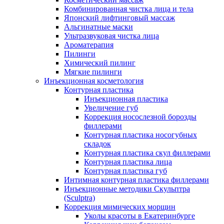
Комбинированная чистка лица и тела
Японский лифтинговый массаж
Альгинатные маски
Ультразвуковая чистка лица
Ароматерапия
Пилинги
Химический пилинг
Мягкие пилинги
Инъекционная косметология
Контурная пластика
Инъекционная пластика
Увеличение губ
Коррекция носослезной борозды
филлерами
Контурная пластика носогубных
складок
Контурная пластика скул филлерами
Контурная пластика лица
Контурная пластика губ
Интимная контурная пластика филлерами
Инъекционные методики Скульптра
(Sculptra)
Коррекция мимических морщин
Уколы красоты в Екатеринбурге