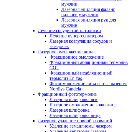
мужчин
Лазерная эпиляция фаланг
пальцев у мужчин
Лазерная эпиляция рук для
мужчин
Лечение сосудистой патологии
Лечение купероза лазером
Лазерная коагуляция сосудов и
звездочек
Лазерное омоложение лица
Фракционное омоложение
Фракционный абляционный термолиз
CO2
Фракционный неабляционный
термолиз Er-Yag
Фотоомоложение лица и тела лазером
Nordlys Candela
Фракционный фототермолиз
Лазерная шлифовка век
Лазерное омоложение кожи лица
Лазерная шлифовка
Лазерная шлифовка лица
Лазерное удаление новообразований
Удаление гемангиомы лазером
Удаление кератомы лазером