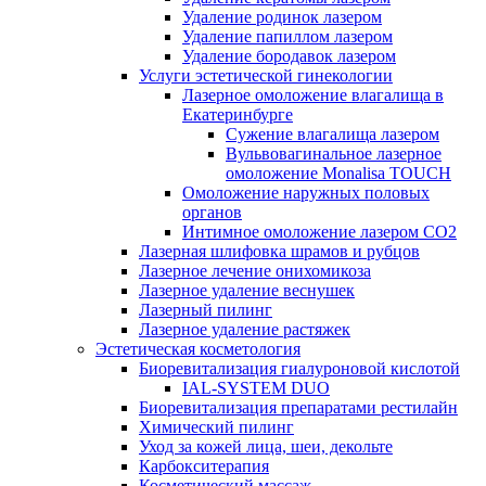
Удаление родинок лазером
Удаление папиллом лазером
Удаление бородавок лазером
Услуги эстетической гинекологии
Лазерное омоложение влагалища в
Екатеринбурге
Cужение влагалища лазером
Вульвовагинальное лазерное
омоложение Monalisa TOUCH
Омоложение наружных половых
органов
Интимное омоложение лазером СО2
Лазерная шлифовка шрамов и рубцов
Лазерное лечение онихомикоза
Лазерное удаление веснушек
Лазерный пилинг
Лазерное удаление растяжек
Эстетическая косметология
Биоревитализация гиалуроновой кислотой
IAL-SYSTEM DUO
Биоревитализация препаратами рестилайн
Химический пилинг
Уход за кожей лица, шеи, декольте
Карбокситерапия
Косметический массаж