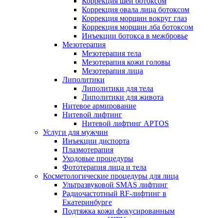
Коррекция шеи ботоксом
Коррекция овала лица ботоксом
Коррекция морщин вокруг глаз
Коррекция морщин лба ботоксом
Инъекции ботокса в межбровье
Мезотерапия
Мезотерапия тела
Мезотерапия кожи головы
Мезотерапия лица
Липолитики
Липолитики для тела
Липолитики для живота
Нитевое армирование
Нитевой лифтинг
Нитевой лифтинг APTOS
Услуги для мужчин
Инъекции диспорта
Плазмотерапия
Уходовые процедуры
Фототерапия лица и тела
Косметологические процедуры для лица
Ультразвуковой SMAS лифтинг
Радиочастотный RF-лифтинг в
Екатеринбурге
Подтяжка кожи фокусированным