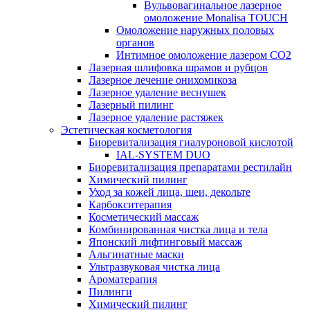
Вульвовагинальное лазерное
омоложение Monalisa TOUCH
Омоложение наружных половых
органов
Интимное омоложение лазером СО2
Лазерная шлифовка шрамов и рубцов
Лазерное лечение онихомикоза
Лазерное удаление веснушек
Лазерный пилинг
Лазерное удаление растяжек
Эстетическая косметология
Биоревитализация гиалуроновой кислотой
IAL-SYSTEM DUO
Биоревитализация препаратами рестилайн
Химический пилинг
Уход за кожей лица, шеи, декольте
Карбокситерапия
Косметический массаж
Комбинированная чистка лица и тела
Японский лифтинговый массаж
Альгинатные маски
Ультразвуковая чистка лица
Ароматерапия
Пилинги
Химический пилинг