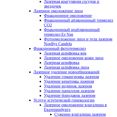
Лазерная коагуляция сосудов и
звездочек
Лазерное омоложение лица
Фракционное омоложение
Фракционный абляционный термолиз
CO2
Фракционный неабляционный
термолиз Er-Yag
Фотоомоложение лица и тела лазером
Nordlys Candela
Фракционный фототермолиз
Лазерная шлифовка век
Лазерное омоложение кожи лица
Лазерная шлифовка
Лазерная шлифовка лица
Лазерное удаление новообразований
Удаление гемангиомы лазером
Удаление кератомы лазером
Удаление родинок лазером
Удаление папиллом лазером
Удаление бородавок лазером
Услуги эстетической гинекологии
Лазерное омоложение влагалища в
Екатеринбурге
Cужение влагалища лазером