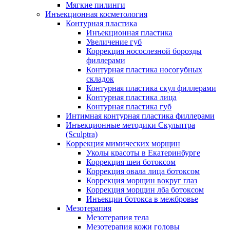
Мягкие пилинги
Инъекционная косметология
Контурная пластика
Инъекционная пластика
Увеличение губ
Коррекция носослезной борозды
филлерами
Контурная пластика носогубных
складок
Контурная пластика скул филлерами
Контурная пластика лица
Контурная пластика губ
Интимная контурная пластика филлерами
Инъекционные методики Скульптра
(Sculptra)
Коррекция мимических морщин
Уколы красоты в Екатеринбурге
Коррекция шеи ботоксом
Коррекция овала лица ботоксом
Коррекция морщин вокруг глаз
Коррекция морщин лба ботоксом
Инъекции ботокса в межбровье
Мезотерапия
Мезотерапия тела
Мезотерапия кожи головы