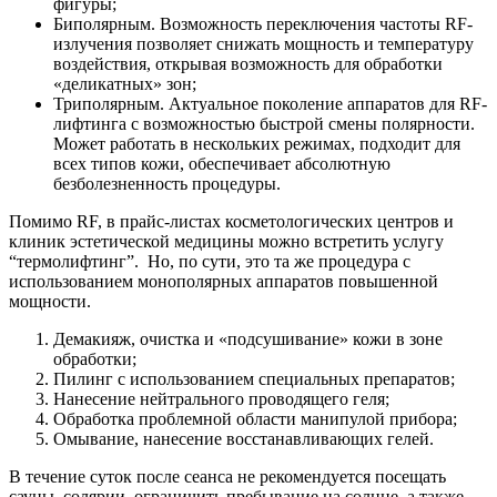
фигуры;
Биполярным. Возможность переключения частоты RF-
излучения позволяет снижать мощность и температуру
воздействия, открывая возможность для обработки
«деликатных» зон;
Триполярным. Актуальное поколение аппаратов для RF-
лифтинга с возможностью быстрой смены полярности.
Может работать в нескольких режимах, подходит для
всех типов кожи, обеспечивает абсолютную
безболезненность процедуры.
Помимо RF, в прайс-листах косметологических центров и
клиник эстетической медицины можно встретить услугу
“термолифтинг”. Но, по сути, это та же процедура с
использованием монополярных аппаратов повышенной
мощности.
Демакияж, очистка и «подсушивание» кожи в зоне
обработки;
Пилинг с использованием специальных препаратов;
Нанесение нейтрального проводящего геля;
Обработка проблемной области манипулой прибора;
Омывание, нанесение восстанавливающих гелей.
В течение суток после сеанса не рекомендуется посещать
сауны, солярии, ограничить пребывание на солнце, а также