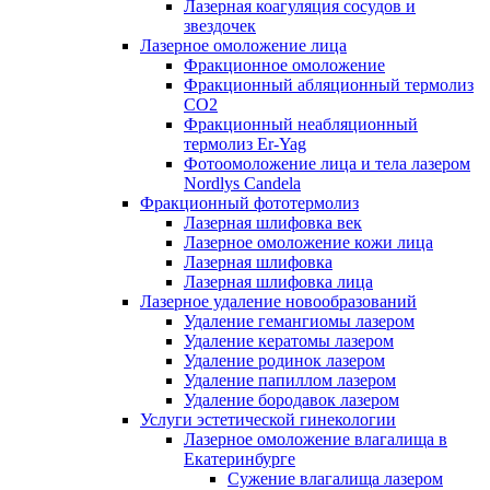
Лазерная коагуляция сосудов и
звездочек
Лазерное омоложение лица
Фракционное омоложение
Фракционный абляционный термолиз
CO2
Фракционный неабляционный
термолиз Er-Yag
Фотоомоложение лица и тела лазером
Nordlys Candela
Фракционный фототермолиз
Лазерная шлифовка век
Лазерное омоложение кожи лица
Лазерная шлифовка
Лазерная шлифовка лица
Лазерное удаление новообразований
Удаление гемангиомы лазером
Удаление кератомы лазером
Удаление родинок лазером
Удаление папиллом лазером
Удаление бородавок лазером
Услуги эстетической гинекологии
Лазерное омоложение влагалища в
Екатеринбурге
Cужение влагалища лазером