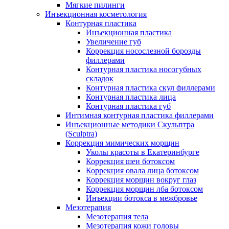
Мягкие пилинги
Инъекционная косметология
Контурная пластика
Инъекционная пластика
Увеличение губ
Коррекция носослезной борозды
филлерами
Контурная пластика носогубных
складок
Контурная пластика скул филлерами
Контурная пластика лица
Контурная пластика губ
Интимная контурная пластика филлерами
Инъекционные методики Скульптра
(Sculptra)
Коррекция мимических морщин
Уколы красоты в Екатеринбурге
Коррекция шеи ботоксом
Коррекция овала лица ботоксом
Коррекция морщин вокруг глаз
Коррекция морщин лба ботоксом
Инъекции ботокса в межбровье
Мезотерапия
Мезотерапия тела
Мезотерапия кожи головы