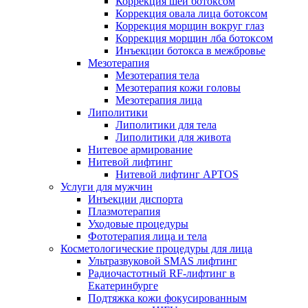
Коррекция шеи ботоксом
Коррекция овала лица ботоксом
Коррекция морщин вокруг глаз
Коррекция морщин лба ботоксом
Инъекции ботокса в межбровье
Мезотерапия
Мезотерапия тела
Мезотерапия кожи головы
Мезотерапия лица
Липолитики
Липолитики для тела
Липолитики для живота
Нитевое армирование
Нитевой лифтинг
Нитевой лифтинг APTOS
Услуги для мужчин
Инъекции диспорта
Плазмотерапия
Уходовые процедуры
Фототерапия лица и тела
Косметологические процедуры для лица
Ультразвуковой SMAS лифтинг
Радиочастотный RF-лифтинг в
Екатеринбурге
Подтяжка кожи фокусированным