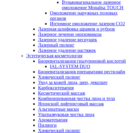
Вульвовагинальное лазерное
омоложение Monalisa TOUCH
Омоложение наружных половых
органов
Интимное омоложение лазером СО2
Лазерная шлифовка шрамов и рубцов
Лазерное лечение онихомикоза
Лазерное удаление веснушек
Лазерный пилинг
Лазерное удаление растяжек
Эстетическая косметология
Биоревитализация гиалуроновой кислотой
IAL-SYSTEM DUO
Биоревитализация препаратами рестилайн
Химический пилинг
Уход за кожей лица, шеи, декольте
Карбокситерапия
Косметический массаж
Комбинированная чистка лица и тела
Японский лифтинговый массаж
Альгинатные маски
Ультразвуковая чистка лица
Ароматерапия
Пилинги
Химический пилинг