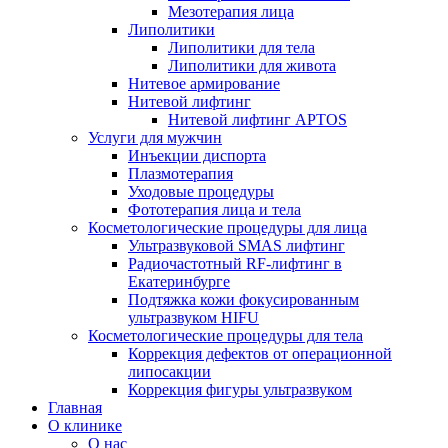
Мезотерапия лица
Липолитики
Липолитики для тела
Липолитики для живота
Нитевое армирование
Нитевой лифтинг
Нитевой лифтинг APTOS
Услуги для мужчин
Инъекции диспорта
Плазмотерапия
Уходовые процедуры
Фототерапия лица и тела
Косметологические процедуры для лица
Ультразвуковой SMAS лифтинг
Радиочастотный RF-лифтинг в
Екатеринбурге
Подтяжка кожи фокусированным
ультразвуком HIFU
Косметологические процедуры для тела
Коррекция дефектов от операционной
липосакции
Коррекция фигуры ультразвуком
Главная
О клинике
О нас