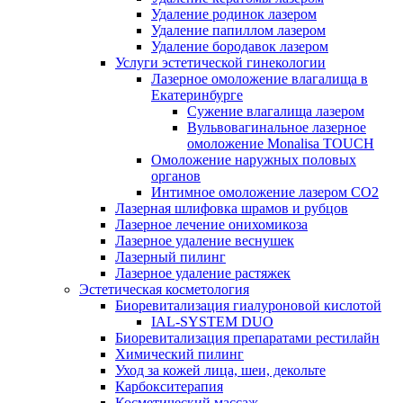
Удаление родинок лазером
Удаление папиллом лазером
Удаление бородавок лазером
Услуги эстетической гинекологии
Лазерное омоложение влагалища в
Екатеринбурге
Cужение влагалища лазером
Вульвовагинальное лазерное
омоложение Monalisa TOUCH
Омоложение наружных половых
органов
Интимное омоложение лазером СО2
Лазерная шлифовка шрамов и рубцов
Лазерное лечение онихомикоза
Лазерное удаление веснушек
Лазерный пилинг
Лазерное удаление растяжек
Эстетическая косметология
Биоревитализация гиалуроновой кислотой
IAL-SYSTEM DUO
Биоревитализация препаратами рестилайн
Химический пилинг
Уход за кожей лица, шеи, декольте
Карбокситерапия
Косметический массаж