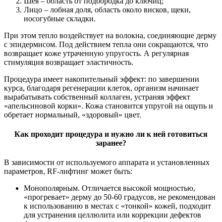
Шея – область от подбородка до ключиц;
Лицо – лобная доля, область около висков, щеки,
носогубные складки.
При этом тепло воздействует на волокна, соединяющие дерму
с эпидермисом. Под действием тепла они сокращаются, что
возвращает коже утраченную упругость. А регулярная
стимуляция возвращает эластичность.
Процедура имеет накопительный эффект: по завершении
курса, благодаря регенерации клеток, организм начинает
вырабатывать собственный коллаген, устраняя эффект
«апельсиновой корки». Кожа становится упругой на ощупь и
обретает нормальный, «здоровый» цвет.
Как проходит процедура и нужно ли к ней готовиться
заранее?
В зависимости от используемого аппарата и установленных
параметров, RF-лифтинг может быть:
Монополярным. Отличается высокой мощностью,
«прогревает» дерму до 50-60 градусов, не рекомендован
к использованию в местах с «тонкой» кожей, подходит
для устранения целлюлита или коррекции дефектов