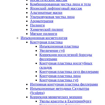
Комбинированная чистка лица и тела
Японский лифтинговый массаж
Альгинатные маски
Ультразвуковая чистка лица
Ароматерапия
Пилинги
Химический пилинг
Мягкие пилинги
Инъекционная косметология
Контурная пластика
Инъекционная пластика
Увеличение губ
Коррекция носослезной борозды
филлерами
Контурная пластика носогубных
складок
Контурная пластика скул филлерами
Контурная пластика лица
Контурная пластика губ
Интимная контурная пластика филлерами
Инъекционные методики Скульптра
(Sculptra)
Коррекция мимических морщин
Уколы красоты в Екатеринбурге