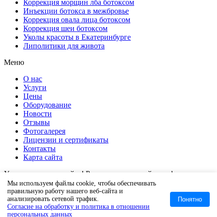
Коррекция морщин лба ботоксом
Инъекции ботокса в межбровье
Коррекция овала лица ботоксом
Коррекция шеи ботоксом
Уколы красоты в Екатеринбурге
Липолитики для живота
Меню
О нас
Услуги
Цены
Оборудование
Новости
Отзывы
Фотогалерея
Лицензии и сертификаты
Контакты
Карта сайта
Уважаемые гости сайта! Размещенная на сайте информация не
является рекомендацией доктора. Ко всем описанным
Мы используем файлы cookie, чтобы обеспечивать
методикам имеются противопоказания. Обращайтесь к
правильную работу нашего веб-сайта и
анализировать сетевой трафик.
Понятно
специалисту за консультацией. Информация на нашем сайте
Согласие на обработку и политика в отношении
носит ознакомительный характер и не является публичной
персональных данных