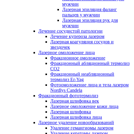
мужчин
Лазерная эпиляция фаланг
пальцев у мужчин
Лазерная эпиляция рук для
мужчин
Лечение сосудистой патологии
Лечение купероза лазером
Лазерная коагуляция сосудов и
звездочек
Лазерное омоложение лица
Фракционное омоложение
Фракционный абляционный термолиз
CO2
Фракционный неабляционный
термолиз Er-Yag
Фотоомоложение лица и тела лазером
Nordlys Candela
Фракционный фототермолиз
Лазерная шлифовка век
Лазерное омоложение кожи лица
Лазерная шлифовка
Лазерная шлифовка лица
Лазерное удаление новообразований
Удаление гемангиомы лазером
Удаление кератомы лазером