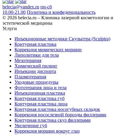
belecia@yandex.ru
пн-сб
10.00-21.00
Политика и конфеденциальность
© 2026 belecia.ru – Клиника лазерной косметологии и
эстетической медицины
Услуги
Инъекционные методики Скульптра (Sculptra)
Контурная пластика
Коррекция мимических морщин
Липолитики для тела
Мезотерапия
Химический пилинг
Инъекции диспорта
Плазмотерапия
Уходовые процедуры
Фототерапия лица и тела
Инъекционная пластика
Контурная пластика губ
Контурная пластика лица
Контурная пластика носогубных складок
Коррекция носослезной борозды филлерами
Контурная пластика скул филлерами
Увеличение губ
Коррекция морщин вокруг глаз